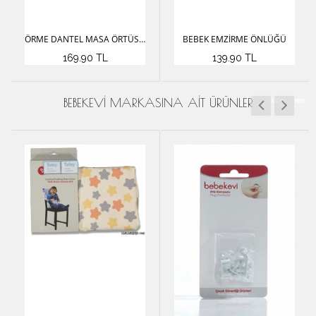
ÖRME DANTEL MASA ÖRTÜSÜ(6-8 KIŞILIK)
BEBEK EMZIRME ÖNLÜĞÜ
169.90 TL
139.90 TL
BEBEKEVİ MARKASINA AIT ÜRÜNLER