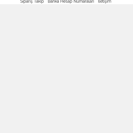
Sipariş Takip
Banka Hesap Numaraları
İletişim