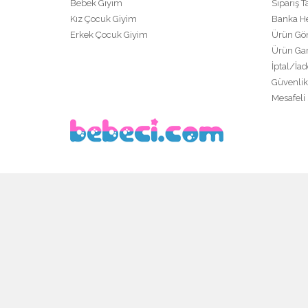
Bebek Giyim
Sipariş T
Kız Çocuk Giyim
Banka H
Erkek Çocuk Giyim
Ürün Gön
Ürün Gar
İptal/İad
Güvenlik
Mesafeli