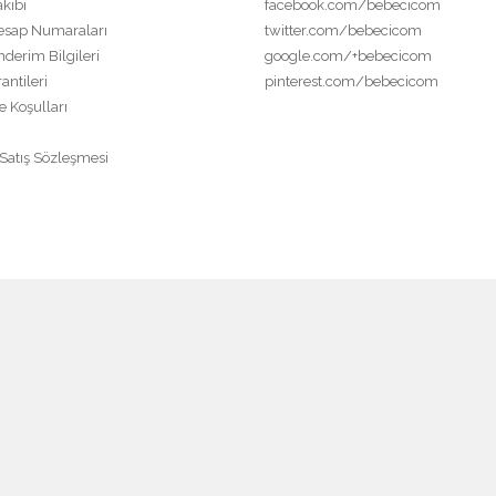
akibi
facebook.com/bebecicom
esap Numaraları
twitter.com/bebecicom
derim Bilgileri
google.com/+bebecicom
antileri
pinterest.com/bebecicom
e Koşulları
 Satış Sözleşmesi