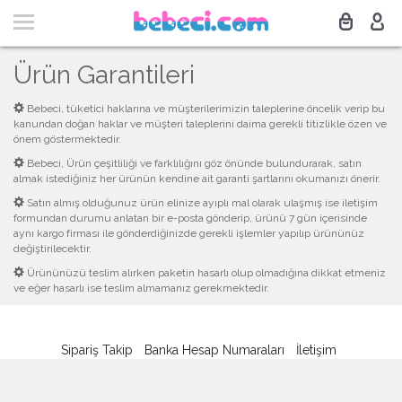
Ürün Garantileri
Bebeci, tüketici haklarına ve müşterilerimizin taleplerine öncelik verip bu
kanundan doğan haklar ve müşteri taleplerini daima gerekli titizlikle özen ve
önem göstermektedir.
Bebeci, Ürün çeşitliliği ve farklılığını göz önünde bulundurarak, satın
almak istediğiniz her ürünün kendine ait garanti şartlarını okumanızı önerir.
Satın almış olduğunuz ürün elinize ayıplı mal olarak ulaşmış ise iletişim
formundan durumu anlatan bir e-posta gönderip, ürünü 7 gün içerisinde
aynı kargo firması ile gönderdiğinizde gerekli işlemler yapılıp ürününüz
değiştirilecektir.
Ürününüzü teslim alırken paketin hasarlı olup olmadığına dikkat etmeniz
ve eğer hasarlı ise teslim almamanız gerekmektedir.
Sipariş Takip
Banka Hesap Numaraları
İletişim